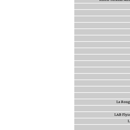
La R
LAB F